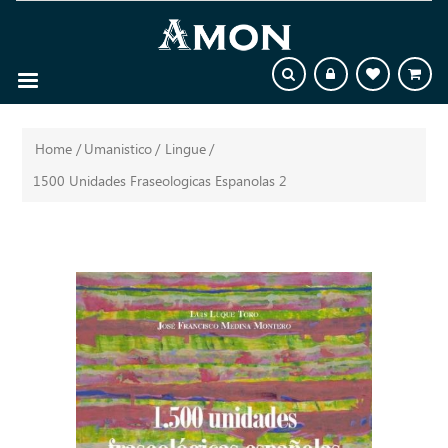
Home
/
Umanistico
/
Lingue
/
1500 Unidades Fraseologicas Espanolas 2