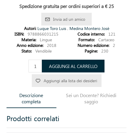
Spedizione gratuita per ordini superiori a € 25
Invia ad un amico
Autori:
Luque Toro Luis
,
Medina Montero Josè
ISBN:
9788866031215
Codice interno:
121
Materia:
Lingue
Formato:
Cartaceo
Anno edizione:
2018
Numero edizione:
2
Stato:
Vendibile
Pagine:
230
AGGIUNGI AL CARRELLO
Aggiungi alla lista dei desideri
Descrizione
Sei un Docente? Richiedi
completa
saggio
Prodotti correlati