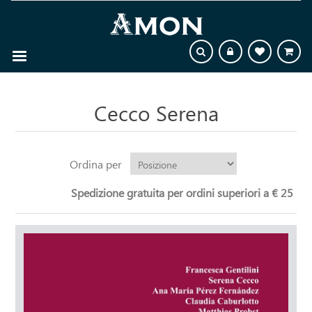
Cecco Serena
Ordina per
Spedizione gratuita per ordini superiori a € 25