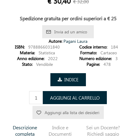
€ 30,40
€ 32,00
Spedizione gratuita per ordini superiori a € 25
Invia ad un amico
Autore:
Pagani Laura
ISBN:
9788866031840
Codice interno:
184
Materia:
Statistica
Formato:
Cartaceo
Anno edizione:
2022
Numero edizione:
3
Stato:
Vendibile
Pagine:
478
INDICE
AGGIUNGI AL CARRELLO
Aggiungi alla lista dei desideri
Descrizione
Indice e
Sei un Docente?
completa
Documenti
Richiedi saggio