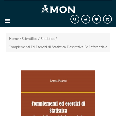
Home
/
Scientifico
/
Statistica
/
Complementi Ed Esercizi di Statistica Descrittiva Ed Inferenziale