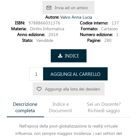
Invia ad un amico
Autore:
Valvo Anna Lucia
ISBN:
9788866031376
Codice interno:
137
Materia:
Diritto Informatica
Formato:
Cartaceo
Anno edizione:
2014
Numero edizione:
1
Stato:
Vendibile
Pagine:
280
INDICE
AGGIUNGI AL CARRELLO
Aggiungi alla lista dei desideri
Descrizione
Indice e
Sei un Docente?
completa
Documenti
Richiedi saggio
Nell'epoca della post-globalizzazione la realtà virtuale
influenza, con sempre maggior incidenza, i vari settori del