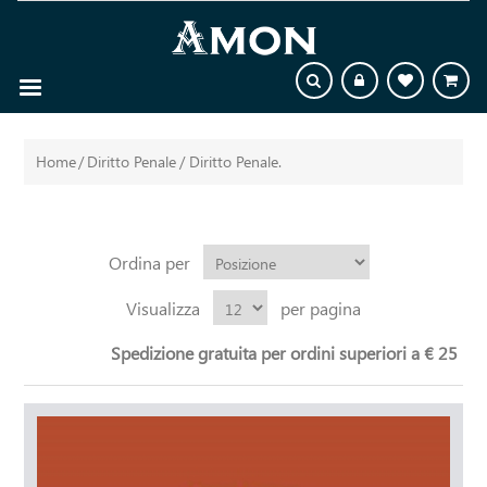
Home
/
Diritto Penale
/
Diritto Penale.
Ordina per
Visualizza
per pagina
Spedizione gratuita per ordini superiori a € 25