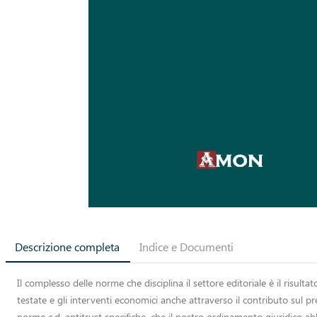
Descrizione completa
Indice e Documenti
Il complesso delle norme che disciplina il settore editoriale è il risulta
testate e gli interventi economici anche attraverso il contributo sul pre
norme c.d. antitrust specifiche, che il nostro ordinamento giuridico abb