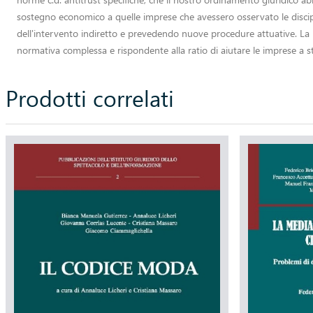
sostegno economico a quelle imprese che avessero osservato le discip
dell'intervento indiretto e prevedendo nuove procedure attuative. La n
normativa complessa e rispondente alla ratio di aiutare le imprese a s
Prodotti correlati