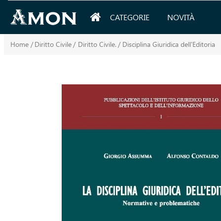
CATEGORIE
NOVITÀ
Home
/
Diritto Civile
/
Diritto Civile.
/
Disciplina Giuridica dell'Editoria