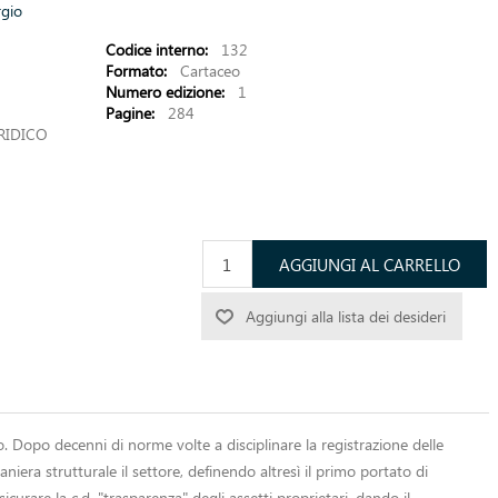
gio
Codice interno:
132
Formato:
Cartaceo
Numero edizione:
1
Pagine:
284
RIDICO
AGGIUNGI AL CARRELLO
Aggiungi alla lista dei desideri
empo. Dopo decenni di norme volte a disciplinare la registrazione delle
niera strutturale il settore, definendo altresì il primo portato di
curare la c.d. "trasparenza" degli assetti proprietari, dando il