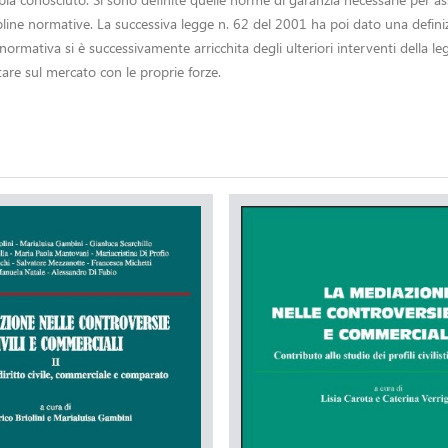
line normative. La successiva legge n. 62 del 2001 ha poi dato una defini
ormativa si è successivamente arricchita degli ulteriori interventi della 
tare sul mercato con le proprie forze.