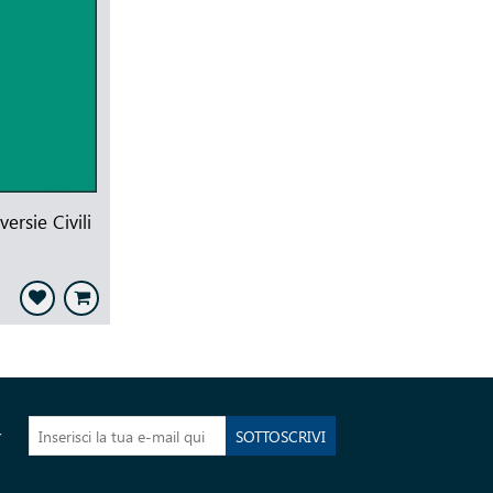
ersie Civili
r
SOTTOSCRIVI