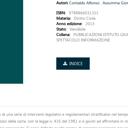
Autori:
Contaldo Alfonso
,
Assumma Gior
ISBN:
9788866031321
Materia:
Diritto Civile.
Anno edizione:
2013
Stato:
Vendibile
Collana:
PUBBLICAZIONI ISTITUTO GIU
SPETTACOLO INFORMAZIONE
INDICE
to di una serie di interventi legislativi e regolamentari stratificatisi nel t
zzo della carta, con la legge n. 416 del 1981 si è giunti ad affrontare in ma
ia conosciuto. Si sono definite quelle norme di garanzia necessarie per assi