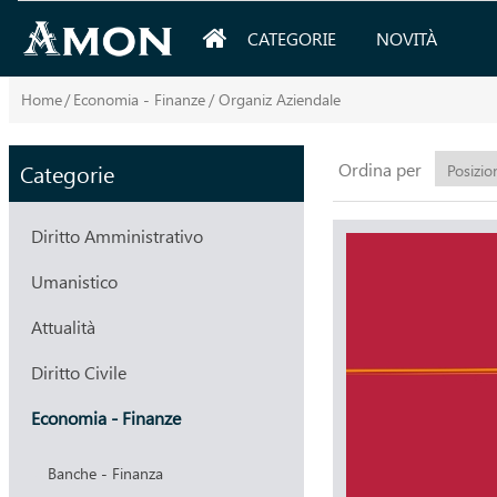
CATEGORIE
NOVITÀ
Home
/
Economia - Finanze
/
Organiz Aziendale
Ordina per
Categorie
Diritto Amministrativo
Umanistico
Attualità
Diritto Civile
Economia - Finanze
Banche - Finanza