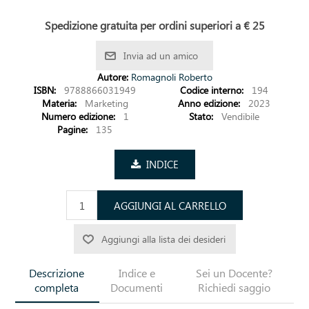
Spedizione gratuita per ordini superiori a € 25
Invia ad un amico
Autore:
Romagnoli Roberto
ISBN:
9788866031949
Codice interno:
194
Materia:
Marketing
Anno edizione:
2023
Numero edizione:
1
Stato:
Vendibile
Pagine:
135
INDICE
AGGIUNGI AL CARRELLO
Aggiungi alla lista dei desideri
Descrizione
Indice e
Sei un Docente?
completa
Documenti
Richiedi saggio