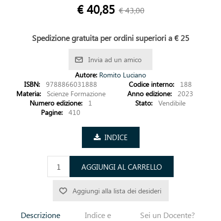
€ 40,85
€ 43,00
Spedizione gratuita per ordini superiori a € 25
Invia ad un amico
Autore:
Romito Luciano
ISBN:
9788866031888
Codice interno:
188
Materia:
Scienze Formazione
Anno edizione:
2023
Numero edizione:
1
Stato:
Vendibile
Pagine:
410
INDICE
AGGIUNGI AL CARRELLO
Aggiungi alla lista dei desideri
Descrizione
Indice e
Sei un Docente?