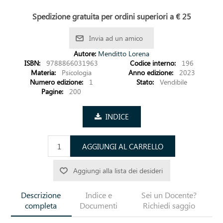
Spedizione gratuita per ordini superiori a € 25
Invia ad un amico
Autore:
Menditto Lorena
ISBN:
9788866031963
Codice interno:
196
Materia:
Psicologia
Anno edizione:
2023
Numero edizione:
1
Stato:
Vendibile
Pagine:
200
INDICE
AGGIUNGI AL CARRELLO
Aggiungi alla lista dei desideri
Descrizione
Indice e
Sei un Docente?
completa
Documenti
Richiedi saggio