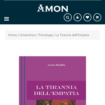
Home
/
Umanistico
/
Psicologia
/
La Tirannia dell'Empatia