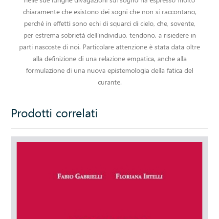
chiaramente che esistono dei sogni che non si raccontano,
perché in effetti sono echi di squarci di cielo, che, sovente,
per estrema sobrietà dell'individuo, tendono, a risiedere in
parti nascoste di noi. Particolare attenzione è stata data oltre
alla definizione di una relazione empatica, anche alla
formulazione di una nuova epistemologia della fatica del
curante.
Prodotti correlati