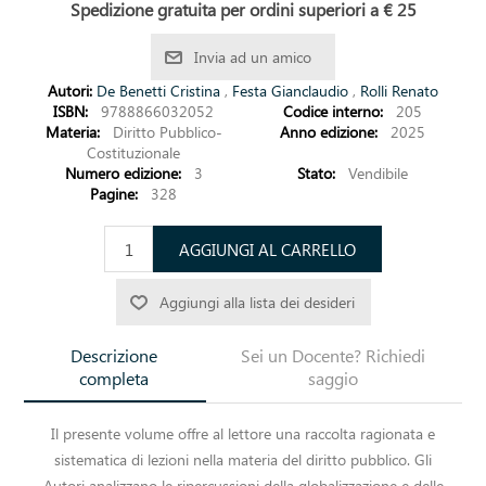
Spedizione gratuita per ordini superiori a € 25
Invia ad un amico
Autori:
De Benetti Cristina
,
Festa Gianclaudio
,
Rolli Renato
ISBN:
9788866032052
Codice interno:
205
Materia:
Diritto Pubblico-
Anno edizione:
2025
Costituzionale
Numero edizione:
3
Stato:
Vendibile
Pagine:
328
AGGIUNGI AL CARRELLO
Aggiungi alla lista dei desideri
Descrizione
Sei un Docente? Richiedi
completa
saggio
Il presente volume offre al lettore una raccolta ragionata e
sistematica di lezioni nella materia del diritto pubblico. Gli
Autori analizzano le ripercussioni della globalizzazione e delle