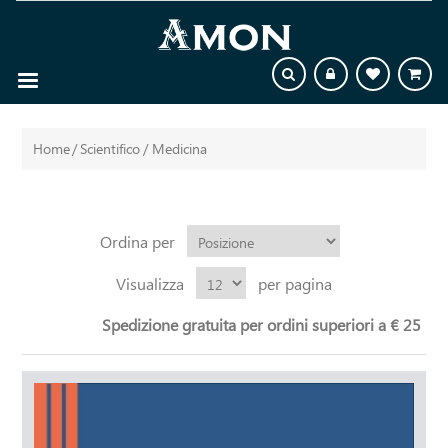
Home
/
Scientifico
/
Medicina
Ordina per
Visualizza
per pagina
Spedizione gratuita per ordini superiori a € 25