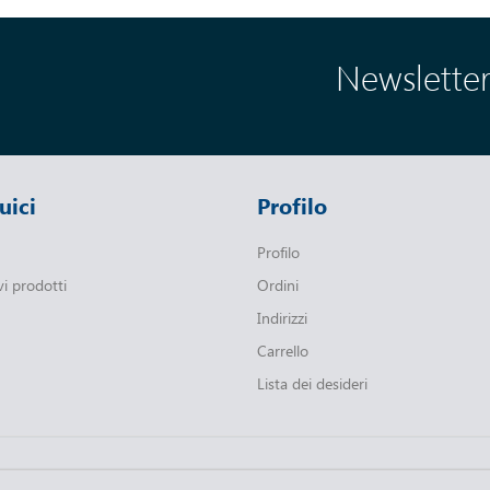
Newslette
uici
Profilo
Profilo
vi prodotti
Ordini
Indirizzi
Carrello
Lista dei desideri
Copyright © 2026 Amon Edizioni. Tutti i diritti riservati