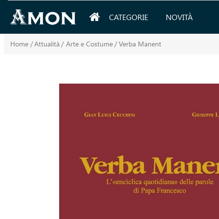
CATEGORIE
NOVITÀ
Home
/
Attualità
/
Arte e Costume
/
Verba Manent