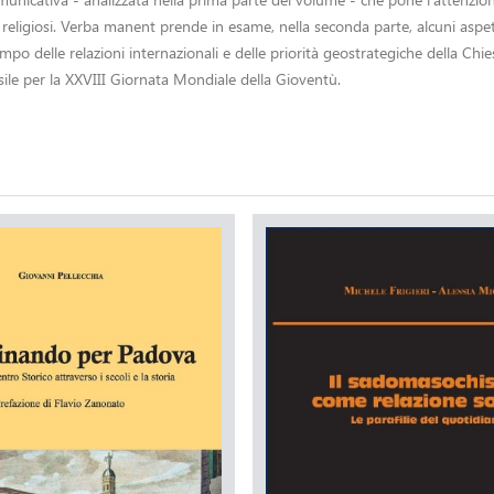
nti religiosi. Verba manent prende in esame, nella seconda parte, alcuni as
campo delle relazioni internazionali e delle priorità geostrategiche della 
sile per la XXVIII Giornata Mondiale della Gioventù.