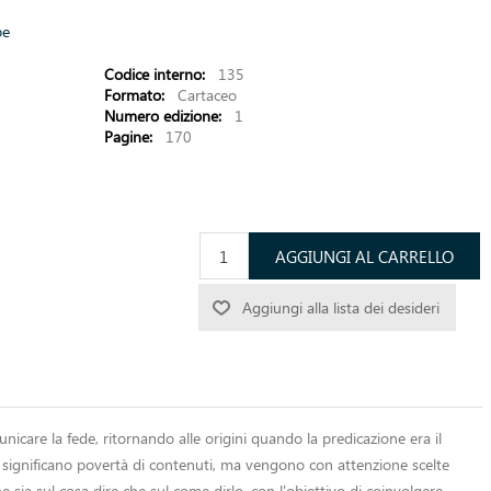
pe
Codice interno:
135
Formato:
Cartaceo
Numero edizione:
1
Pagine:
170
AGGIUNGI AL CARRELLO
Aggiungi alla lista dei desideri
care la fede, ritornando alle origini quando la predicazione era il
n significano povertà di contenuti, ma vengono con attenzione scelte
sia sul cosa dire che sul come dirlo, con l'obiettivo di coinvolgere