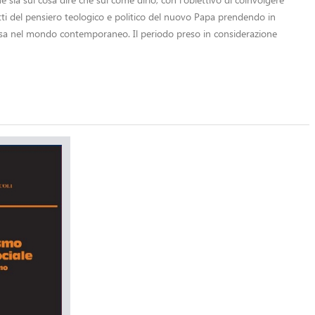
petti del pensiero teologico e politico del nuovo Papa prendendo in
Chiesa nel mondo contemporaneo. Il periodo preso in considerazione