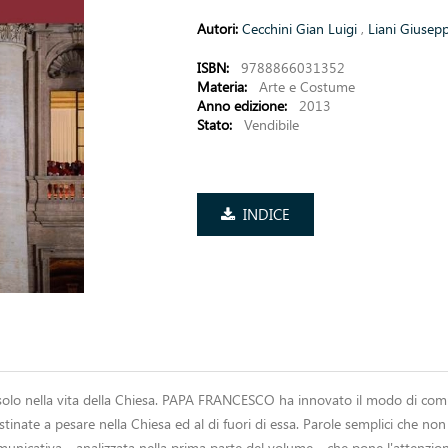
Autori:
Cecchini Gian Luigi
,
Liani Giusep
ISBN:
9788866031352
Materia:
Arte e Costume
Anno edizione:
2013
Stato:
Vendibile
INDICE
olo nella vita della Chiesa. PAPA FRANCESCO ha innovato il modo di comuni
inate a pesare nella Chiesa ed al di fuori di essa. Parole semplici che no
icativa - analizzata nella prima parte del volume - che pone l'attenzione 