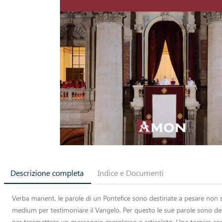
Descrizione completa
Indice e Documenti
Verba manent, le parole di un Pontefice sono destinate a pesare non s
medium per testimoniare il Vangelo. Per questo le sue parole sono dest
per trasmettere un messaggio complesso e articolato. Una tecnica comun